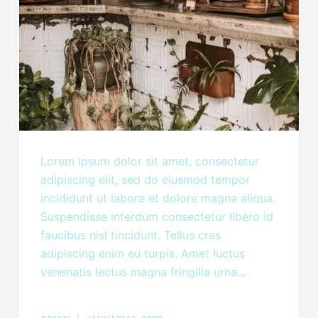
Lorem ipsum dolor sit amet, consectetur
adipiscing elit, sed do eiusmod tempor
incididunt ut labore et dolore magna aliqua.
Suspendisse interdum consectetur libero id
faucibus nisl tincidunt. Tellus cras
adipiscing enim eu turpis. Amet luctus
venenatis lectus magna fringilla urna…