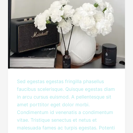
Sed egestas egestas fringilla phasellus
faucibus scelerisque. Quisque egestas diam
in arcu cursus euismod. A pellentesque sit
amet porttitor eget dolor morbi.
Condimentum id venenatis a condimentum
vitae. Tristique senectus et netus et
malesuada fames ac turpis egestas. Potenti