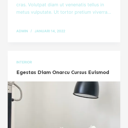
cras. Volutpat diam ut venenatis tellus in
metus vulputate. Ut tortor pretium viverra…
ADMIN
JANUARI 14, 2022
INTERIOR
Egestas Diam Onarcu Cursus Euismod