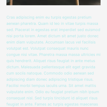
Cras adipiscing enim eu turpis egestas pretium
aenean pharetra. Quam id leo in vitae turpis massa
sed. Placerat in egestas erat imperdiet sed euismod
nisi porta lorem. Amet dictum sit amet justo donec
enim diam vulputate. Accumsan lacus vel facilisis
volutpat est. Volutpat consequat mauris nunc
congue nisi vitae. Pharetra massa massa ultricies mi
quis hendrerit. Aliquet risus feugiat in ante metus
dictum. Malesuada pellentesque elit eget gravida
cum sociis natoque. Commodo odio aenean sed
adipiscing diam donec adipiscing tristique risus.
Facilisi morbi tempus iaculis urna. Sit amet mattis
vulputate enim. Odio eu feugiat pretium nibh ipsum
consequat nisl. Sed turpis tincidunt id aliquet risus
feugiat in ante. Fames ac turpis egestas maecenas